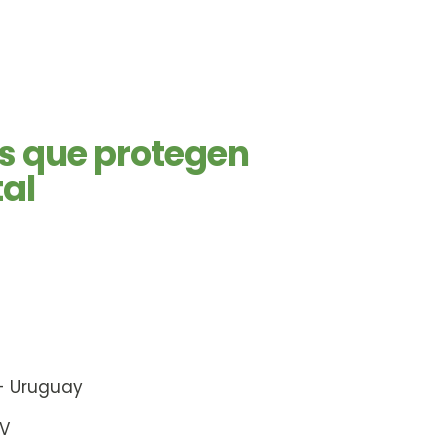
es que protegen
tal
 - Uruguay
SV