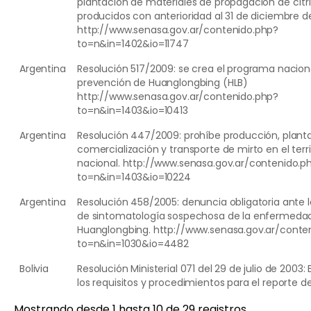
plantación de materiales de propagación de cítr
producidos con anterioridad al 31 de diciembre de
http://www.senasa.gov.ar/contenido.php?
to=n&in=1402&io=11747
Argentina
Resolución 517/2009: se crea el programa nacion
prevención de Huanglongbing (HLB)
http://www.senasa.gov.ar/contenido.php?
to=n&in=1403&io=10413
Argentina
Resolución 447/2009: prohíbe producción, planta
comercialización y transporte de mirto en el terri
nacional. http://www.senasa.gov.ar/contenido.p
to=n&in=1403&io=10224
Argentina
Resolución 458/2005: denuncia obligatoria ante 
de sintomatología sospechosa de la enfermeda
Huanglongbing. http://www.senasa.gov.ar/conte
to=n&in=1030&io=4482
Bolivia
Resolución Ministerial 071 del 29 de julio de 2003:
los requisitos y procedimientos para el reporte d
Mostrando desde 1 hasta 10 de 29 registros