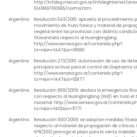
http://infoleg.mecon.gov.ar/infolegInternet/an
104999/100565/norma.htm
Argentina
Resolución 543/2010: aprueba el procedimiento 
movimiento de fruta fresca y material de propa
vegetal entre las provincias con distinta condici
fitosanitaria respecto al Huanglongbing.
http://www.senasa.gov.ar/contenido.php?
to=n&in=1447&io=13680
Argentina
Resolución 273/2010: autorización de uso de de
principios activos para el control de Diaphorina cit
http://www.senasa.gov.ar/contenido.php?
to=n&in=1447&io=12877
Argentina
Resolución 959/2009: declara la emergencia fitos
con respecto al Huanglongbing (HLB) en todo el te
nacional. http://www.senasa.gov.ar/contenido.p
to=n&in=1402&io=11771
Argentina
Resolución 930/2009: se adoptan medidas fitosa
respecto al material de propagación de cítricos. 
Nº8/2012 prorroga el plazo para la venta traslado 