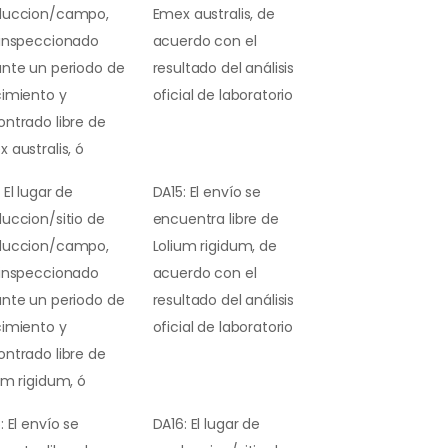
duccion/campo,
Emex australis, de
 inspeccionado
acuerdo con el
nte un periodo de
resultado del análisis
cimiento y
oficial de laboratorio
ntrado libre de
 australis, ó
 El lugar de
DA15: El envío se
uccion/sitio de
encuentra libre de
duccion/campo,
Lolium rigidum, de
 inspeccionado
acuerdo con el
nte un periodo de
resultado del análisis
cimiento y
oficial de laboratorio
ntrado libre de
um rigidum, ó
: El envío se
DA16: El lugar de