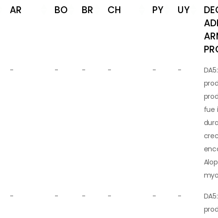
AR
BO
BR
CH
PY
UY
DE
AD
AR
PR
-
-
-
-
-
-
DA5:
prod
pro
fue
dura
cre
enco
Alo
myo
-
-
-
-
-
-
DA5:
prod