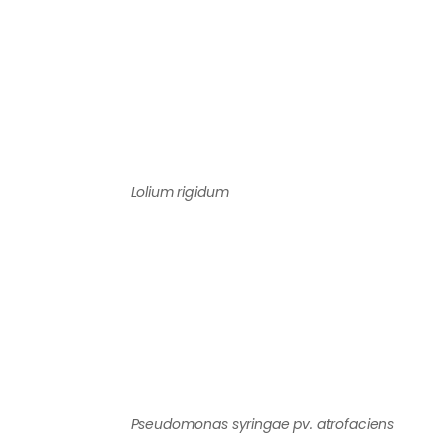
Lolium rigidum
Pseudomonas syringae pv. atrofaciens