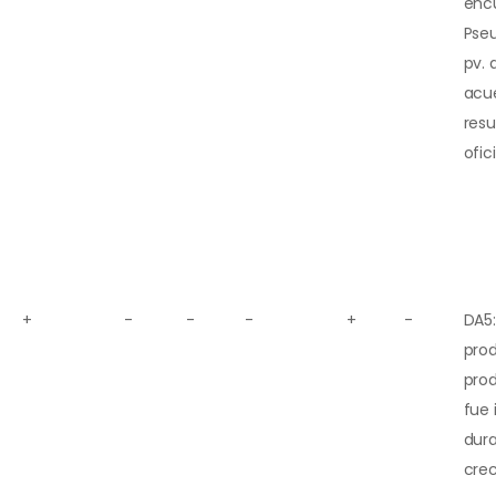
encu
Pse
pv. 
acu
resu
ofic
+
-
-
-
+
-
DA5:
prod
pro
fue
dura
cre