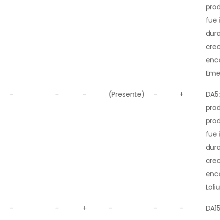
pro
fue
dura
cre
enco
Emex
-
-
-
(Presente)
-
+
DA5:
prod
pro
fue
dura
cre
enco
Loli
-
-
+
-
-
-
DA15