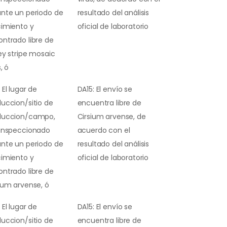
nte un periodo de
resultado del análisis
cimiento y
oficial de laboratorio
ntrado libre de
ey stripe mosaic
, ó
 El lugar de
DA15: El envío se
uccion/sitio de
encuentra libre de
duccion/campo,
Cirsium arvense, de
 inspeccionado
acuerdo con el
nte un periodo de
resultado del análisis
cimiento y
oficial de laboratorio
ntrado libre de
ium arvense, ó
 El lugar de
DA15: El envío se
uccion/sitio de
encuentra libre de