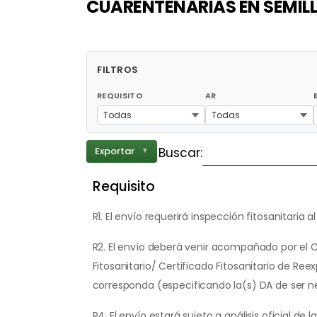
CUARENTENARIAS EN SEMILL
FILTROS
REQUISITO
AR
Todas
Todas
Buscar:
Exportar
▼
Requisito
R1. El envío requerirá inspección fitosanitaria al
R2. El envío deberá venir acompañado por el C
Fitosanitario/ Certificado Fitosanitario de Ree
corresponda (especificando la(s) DA de ser n
R4. El envío estará sujeto a análisis oficial de l