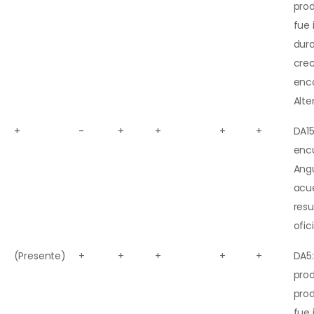
pro
fue
dura
cre
enco
Alte
+
-
+
+
+
+
DA15
encu
Angu
acu
resu
ofic
(Presente)
+
+
+
+
+
DA5:
prod
pro
fue