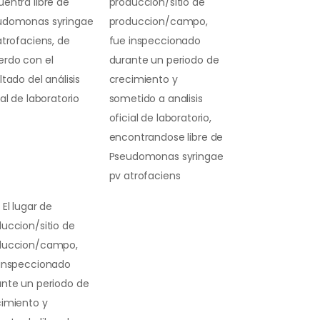
entra libre de
produccion/sitio de
udomonas syringae
produccion/campo,
atrofaciens, de
fue inspeccionado
erdo con el
durante un periodo de
ltado del análisis
crecimiento y
ial de laboratorio
sometido a analisis
oficial de laboratorio,
encontrandose libre de
Pseudomonas syringae
pv atrofaciens
 El lugar de
uccion/sitio de
duccion/campo,
 inspeccionado
nte un periodo de
cimiento y