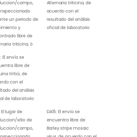
duccion/campo,
Alternaria triticina, de
 inspeccionado
acuerdo con el
nte un periodo de
resultado del análisis
cimiento y
oficial de laboratorio
ntrado libre de
rnaria triticina, ó
: El envío se
entra libre de
ina tritici, de
erdo con el
ltado del análisis
ial de laboratorio
 El lugar de
DA15: El envío se
uccion/sitio de
encuentra libre de
duccion/campo,
Barley stripe mosaic
 inspeccionado
virus, de acuerdo con el