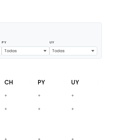
PY
UY
Todas
Todas
CH
PY
UY
+
+
+
+
+
+
+
+
+