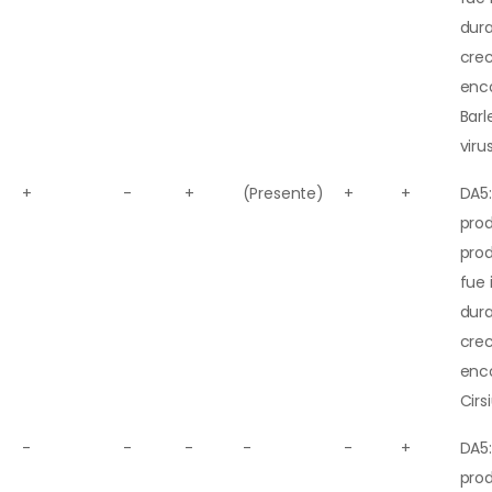
dura
cre
enco
Barl
virus
+
-
+
(Presente)
+
+
DA5:
prod
pro
fue
dura
cre
enco
Cirs
-
-
-
-
-
+
DA5:
prod