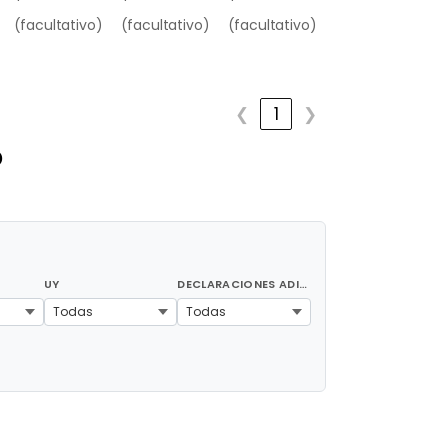
(facultativo)
(facultativo)
(facultativo)
❮
1
❯
O
UY
DECLARACIONES ADICIONALES ARMONIZADAS PROPUESTAS (1)
Todas
Todas