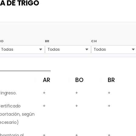
A DE TRIGO
BO
BR
CH
Todas
Todas
Todas
AR
BO
BR
 ingreso.
+
+
+
ertificado
+
+
+
xportación, según
ecesario)
aboratorio al
+
+
+