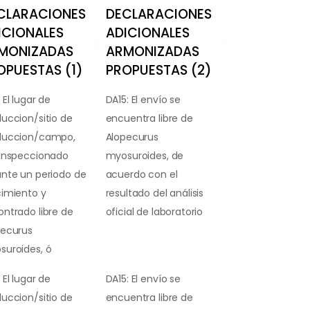
CLARACIONES
DECLARACIONES
ICIONALES
ADICIONALES
MONIZADAS
ARMONIZADAS
OPUESTAS (1)
PROPUESTAS (2)
 El lugar de
DA15: El envío se
uccion/sitio de
encuentra libre de
duccion/campo,
Alopecurus
 inspeccionado
myosuroides, de
nte un periodo de
acuerdo con el
cimiento y
resultado del análisis
ntrado libre de
oficial de laboratorio
pecurus
suroides, ó
 El lugar de
DA15: El envío se
uccion/sitio de
encuentra libre de