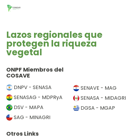
c
a
q
h
s
u
a
d
e
.
e
d
Lazos regionales que
E
a
protegen la riqueza
v
y
vegetal
e
v
n
i
t
ONPF Miembros del
s
o
COSAVE
t
DNPV - SENASA
SENAVE - MAG
a
SENASAG - MDPRyA
s
SENASA - MIDAGRI
d
DSV - MAPA
DGSA - MGAP
e
SAG - MINAGRI
E
v
Otros Links