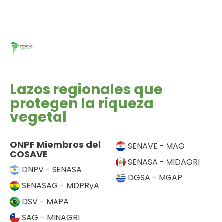
c
a
q
h
s
u
a
d
e
.
e
d
E
a
v
y
e
Lazos regionales que
v
n
protegen la riqueza
i
t
vegetal
s
o
t
a
ONPF Miembros del
SENAVE - MAG
COSAVE
s
SENASA - MIDAGRI
d
DNPV - SENASA
DGSA - MGAP
e
SENASAG - MDPRyA
E
DSV - MAPA
v
SAG - MINAGRI