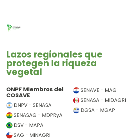
c
a
q
h
s
u
a
d
e
.
e
d
E
a
v
y
e
Lazos regionales que
v
n
protegen la riqueza
i
t
vegetal
s
o
t
ONPF Miembros del
a
SENAVE - MAG
COSAVE
s
SENASA - MIDAGRI
DNPV - SENASA
d
DGSA - MGAP
e
SENASAG - MDPRyA
E
DSV - MAPA
v
SAG - MINAGRI