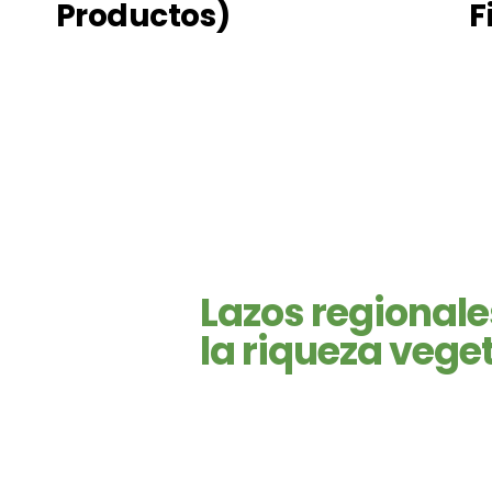
Productos)
F
Lazos regional
la riqueza vege