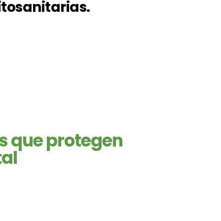
itosanitarias.
es que protegen
tal